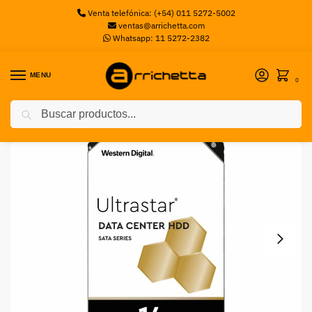
Venta telefónica: (+54) 011 5272-5002
ventas@arrichetta.com
Whatsapp: 11 5272-2382
MENU
0
Buscar
Inicio
Discos Mecanicos
HDD 14T WD 3.5 DC HC530 WESTERN DIGITAL
/
/