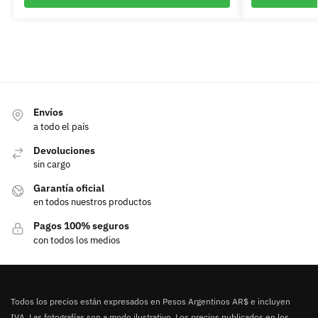
Envíos
a todo el país
Devoluciones
sin cargo
Garantía oficial
en todos nuestros productos
Pagos 100% seguros
con todos los medios
Todos los precios están expresados en Pesos Argentinos AR$ e incluyen
IVA. Las fotografías son a modo ilustrativo. Los precios publicados en los