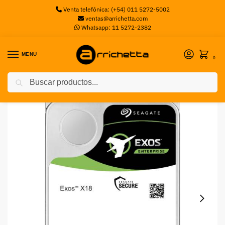
Venta telefónica: (+54) 011 5272-5002
ventas@arrichetta.com
Whatsapp: 11 5272-2382
MENU
0
Buscar
Inicio
Discos Mecanicos
HDD 16T SEA 3.5 EXOS X18 SEAGATE
/
/