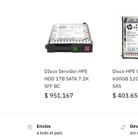
DIsco Servidor HPE
Disco HPE
HDD 1TB SATA 7.2K
600GB 12G
SFF BC
SAS
$
951.167
$
403.65
Envíos
Dev
a todo el país
sin 