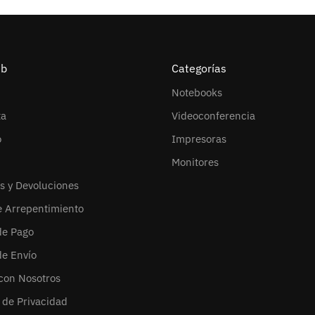
eb
Categorías
Notebooks
ta
Videoconferencia
o
Impresoras
Monitores
s y Devoluciones
e Arrepentimiento
de Pago
de Envío
con Nosotros
s de Privacidad