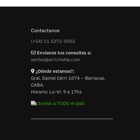
Contactanos
(+54) 11 5272-5002
Envianos tus consultas a:
ventas@arrichetta.com
¿Dónde estamos?:
Gral. Daniel Cerri 1074 – Barracas.
CABA.
Horario: Lu-Vi: 9 a 17hs
Envíos a TODO el país