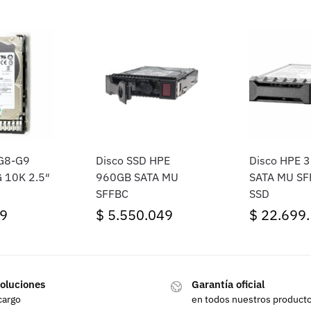
 G8-G9
Disco SSD HPE
Disco HPE 
 10K 2.5″
960GB SATA MU
SATA MU SF
SFFBC
SSD
9
$
5.550.049
$
22.699
oluciones
Garantía oficial
cargo
en todos nuestros product