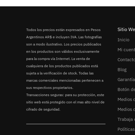
Sitio W
Todos los precios están expresados en Pesos
Argentinos AR$ e incluyen IVA. Las fotografías
Inicio
son a modo ilustrativo. Los precios publicados
Mi cuen
en los productos son válidos exclusivamente
para la compra vía Internet. La venta de
Contact
cualquiera de los productos publicados está
Blog
sujeta a la verificación de stock. Todas las
Garantía
marcas comerciales mencionadas pertenecen a
sus respectivos propietarios.
Botón d
Transacciones seguras: para su protección, este
Medios 
sitio web está protegido con el mas alto nivel de
Medios 
cifrado de seguridad.
Trabaja 
Política