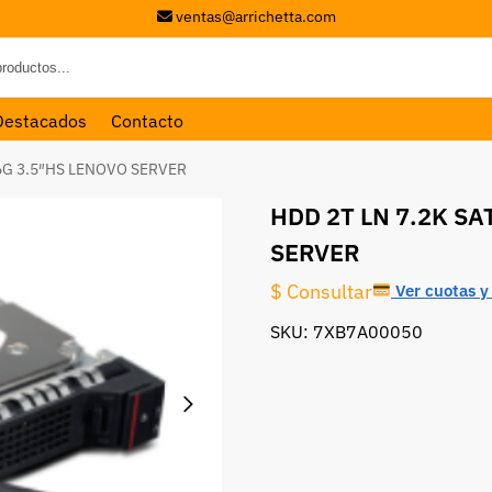
ventas@arrichetta.com
Destacados
Contacto
 6G 3.5″HS LENOVO SERVER
HDD 2T LN 7.2K SA
SERVER
$ Consultar
Ver cuotas y 
SKU: 7XB7A00050