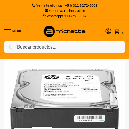
Venta telefónica: (+54) 011 5272-5002
ventas@arrichetta.com
Whatsapp: 11 5272-2382
MENU
0
Buscar
Inicio
Discos Servidor
Disco Rígido HPE 4TB SATA 6G Business Critical 7.2K LFF
/
/