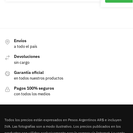
Envíos
a todo el país
Devoluciones
sin cargo
Garantía oficial
en todos nuestros productos
Pagos 100% seguros
con todos los medios
Todos los precios están expresados en Pesos Argentinos AR$ e incluyen
IVA. Las fotografías son a modo ilustrativo. Los precios publicados en los
productos son válidos exclusivamente para la compra vía Internet. La venta