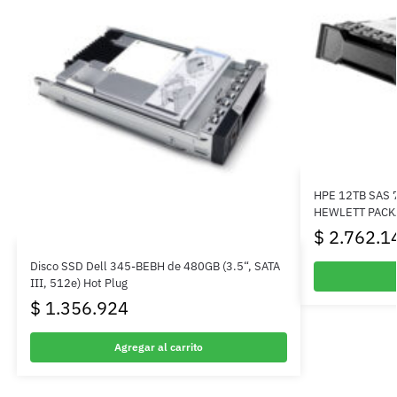
HPE 12TB SAS 7
HEWLETT PACK
$
2.762.1
Disco SSD Dell 345-BEBH de 480GB (3.5“, SATA
III, 512e) Hot Plug
$
1.356.924
Agregar al carrito