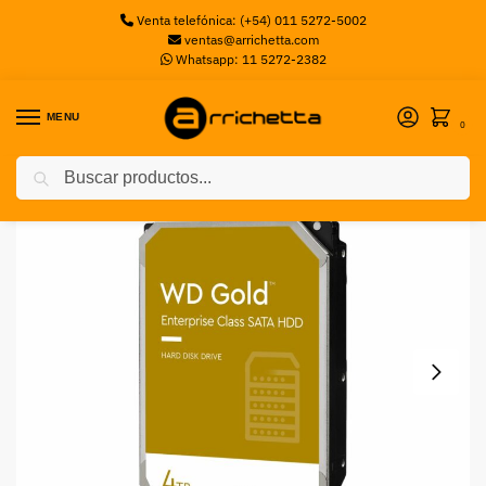
Venta telefónica: (+54) 011 5272-5002
ventas@arrichetta.com
Whatsapp: 11 5272-2382
MENU
0
Buscar
Inicio
Discos Servidor
Disco Rígido Western Digital Gold 4TB 3.5″
/
/