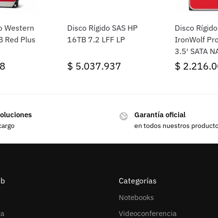
do Western
Disco Rígido SAS HP
Disco Rígid
B Red Plus
16TB 7.2 LFF LP
IronWolf Pr
3.5′ SATA N
8
$
5.037.937
$
2.216.0
oluciones
Garantía oficial
cargo
en todos nuestros product
eb
Categorías
Notebooks
ta
Videoconferencia