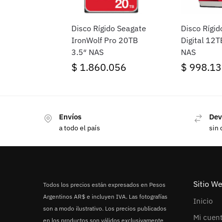
Disco Rígido Seagate
Disco Rígi
IronWolf Pro 20TB
Digital 12T
3.5″ NAS
NAS
$
1.860.056
$
998.13
Envíos
Dev
a todo el país
sin 
Sitio W
Todos los precios están expresados en Pesos
Argentinos AR$ e incluyen IVA. Las fotografías
Inicio
son a modo ilustrativo. Los precios publicados
Mi cuen
en los productos son válidos exclusivamente