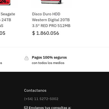
o Seagate
Disco Duro HDD
o 24TB
Western Digital 20TB
AS
3.5″ RED PRO 512MB
05
$
1.860.056
Pagos 100% seguros
os
con todos los medios
Contactanos
(+54) 11 5272-5002
Envianos tus consultas a: