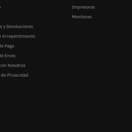
o
Impresoras
Monitores
s y Devoluciones
e Arrepentimiento
de Pago
de Envío
con Nosotros
s de Privacidad