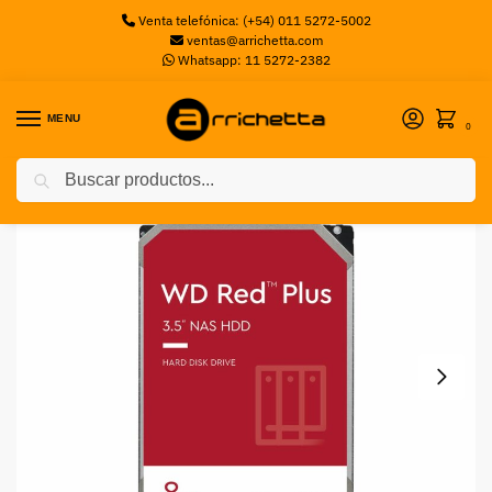
Venta telefónica: (+54) 011 5272-5002
ventas@arrichetta.com
Whatsapp: 11 5272-2382
MENU
0
Buscar
Inicio
Discos Mecanicos
HDD 8T WD 3.5 256MB RED WESTERN DIGITAL
/
/