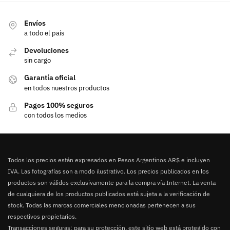
Envíos
a todo el país
Devoluciones
sin cargo
Garantía oficial
en todos nuestros productos
Pagos 100% seguros
con todos los medios
Todos los precios están expresados en Pesos Argentinos AR$ e incluyen
IVA. Las fotografías son a modo ilustrativo. Los precios publicados en los
productos son válidos exclusivamente para la compra vía Internet. La venta
de cualquiera de los productos publicados está sujeta a la verificación de
stock. Todas las marcas comerciales mencionadas pertenecen a sus
respectivos propietarios.
Transacciones seguras: para su protección, este sitio web está protegido con