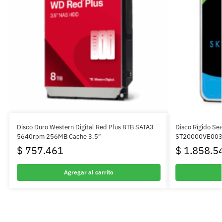
Disco Duro Western Digital Red Plus 8TB SATA3
Disco Rígido S
5640rpm 256MB Cache 3.5″
ST20000VE00
$
757.461
$
1.858.5
Agregar al carrito