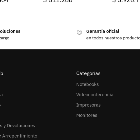
oluciones
Garantía oficial
cargo
en todos nuestros product
eb
Categorías
Notebooks
ta
Videoconferencia
o
Impresoras
Monitores
s y Devoluciones
e Arrepentimiento