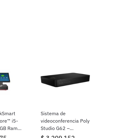
nkSmart
Sistema de
ore™ i5-
videoconferencia Poly
GB Ram,
Studio G62 –
99T09AA
75
$
3.209.152