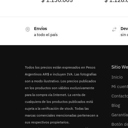
849B6AA
Envíos
Dev
a todo el país
sin 
Sitio W
Todos los precios están expresados en Pesos
Argentinos AR$ e incluyen IVA. Las fotografías
Inicio
son a modo ilustrativo. Los precios publicados
Mi cuen
en los productos son válidos exclusivamente
para la compra vía Internet. La venta de
Contact
cualquiera de los productos publicados está
Blog
sujeta a la verificación de stock. Todas las
Garantía
marcas comerciales mencionadas pertenecen a
sus respectivos propietarios.
Botón d