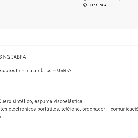
Factura A
S NG JABRA
 Bluetooth – inalámbrico – USB-A
Cuero sintético, espuma viscoelástica
 electrónicos portátiles, teléfono, ordenador – comunicaci
 m