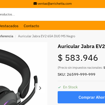
ventas@arrichetta.com
Destacados
Contacto
nferencia
Auricular Jabra EV2 65A DUO MS Negro
/
Auricular Jabra EV
$
583.946
(Precio sin impuestos nacionales:
$
SKU: 26599-999-999
En Stock
Comprar Ahor