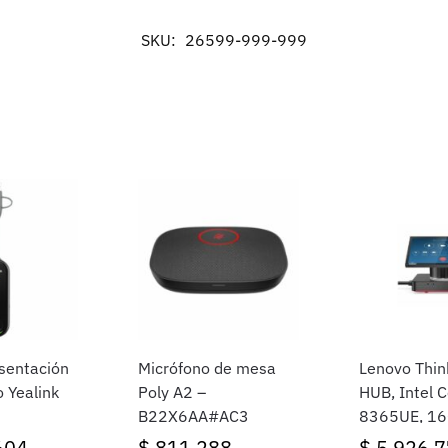
SKU:
26599-999-999
sentación
Micrófono de mesa
Lenovo Thi
 Yealink
Poly A2 –
HUB, Intel C
B22X6AA#AC3
8365UE, 16
256GB SSD
604
$
811.288
$
5.926.7