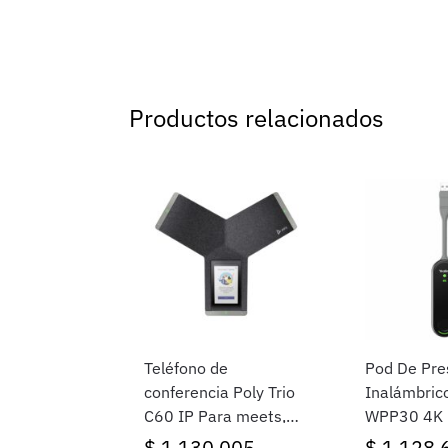
Productos relacionados
Teléfono de
Pod De Pre
conferencia Poly Trio
Inalámbrico
C60 IP Para meets,
WPP30 4K
radio completa.
$
1.130.005
$
1.128.