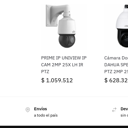
PRIME IP UNIVIEW IP
Cámara D
CAM 2MP 25X LH IR
DAHUA SP
PTZ
PTZ 2MP 2
IR100IP66
$
1.059.512
$
628.32
Envíos
Dev
a todo el país
sin 