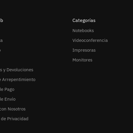
eb
Categorías
Notebooks
ta
Videoconferencia
o
Impresoras
Monitores
s y Devoluciones
e Arrepentimiento
de Pago
de Envío
con Nosotros
s de Privacidad