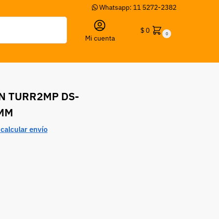
Whatsapp: 11 5272-2382
Buscar
$
0
0
Mi cuenta
AN TURR2MP DS-
6MM
calcular envío