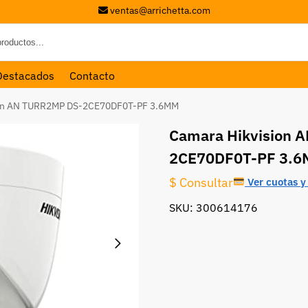
ventas@arrichetta.com
Destacados
Contacto
ion AN TURR2MP DS-2CE70DF0T-PF 3.6MM
Camara Hikvision 
2CE70DF0T-PF 3.
$ Consultar
Ver cuotas y 
SKU: 300614176