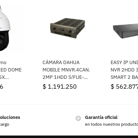
omo
CÁMARA DAHUA
EASY IP UN
EED DOME
MOBILE MNVR.4CAN.
NVR 2HDD 
5X
2MP 1HDD S/FUE-
SMART 2 BA
 SLGHT
PROMO
SATA
6
$
1.191.250
$
562.87
oluciones
Garantía oficial
cargo
en todos nuestros product