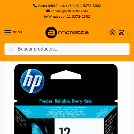
Venta telefónica: (+54) 011 5272-5002
ventas@arrichetta.com
Whatsapp: 11 5272-2382
MENU
0
Buscar
Inicio
Insumos de Impresión
HP 12 CAB NEGRO C5023A – VENCIDOS HP
/
/