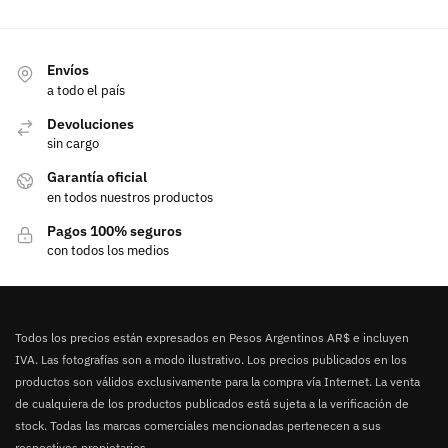
Envíos
a todo el país
Devoluciones
sin cargo
Garantía oficial
en todos nuestros productos
Pagos 100% seguros
con todos los medios
Todos los precios están expresados en Pesos Argentinos AR$ e incluyen
IVA. Las fotografías son a modo ilustrativo. Los precios publicados en los
productos son válidos exclusivamente para la compra vía Internet. La venta
de cualquiera de los productos publicados está sujeta a la verificación de
stock. Todas las marcas comerciales mencionadas pertenecen a sus
respectivos propietarios.