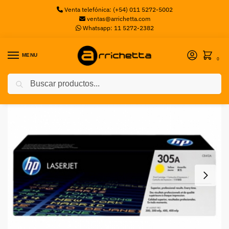
Venta telefónica: (+54) 011 5272-5002
ventas@arrichetta.com
Whatsapp: 11 5272-2382
MENU
0
Buscar
Inicio
Sin categorizar
HP TONER 305A AMARILLO PARA M451/M475
/
/