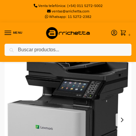
Venta telefónica: (+54) 011 5272-5002
ventas@arrichetta.com
Whatsapp: 11 5272-2382
MENU
0
Buscar
Inicio
Impresoras
Impresora Lexmark CX725DHE Laser Color Multifunción
/
/