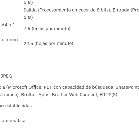
bits)
Salida (Procesamiento en color de 8 bits), Entrada (P
bits)
 A4 a 1
7.5 (hojas por minuto)
onocromo
22.5 (hojas por minuto)
o
, JPEG
 a (Microsoft Office, PDF con capacidad de búsqueda, SharePoint
ectrónico), Brother Apps, Brother Web Connect, HTTP(S)
preestablecidas
n automática