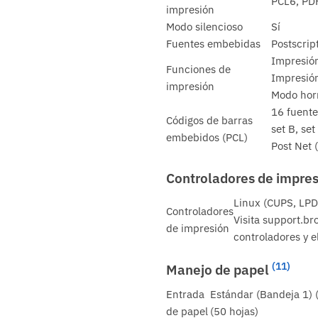
PCL6, PDF
impresión
Modo silencioso
Sí
Fuentes embebidas
Postscrip
Impresión
Funciones de
Impresión
impresión
Modo horr
16 fuente
Códigos de barras
set B, se
embebidos (PCL)
Post Net 
Controladores de impres
Linux (CUPS, LPD
Controladores
Visita support.br
de impresión
controladores y e
(11)
Manejo de papel
Entrada
Estándar (Bandeja 1) 
de papel
(50 hojas)