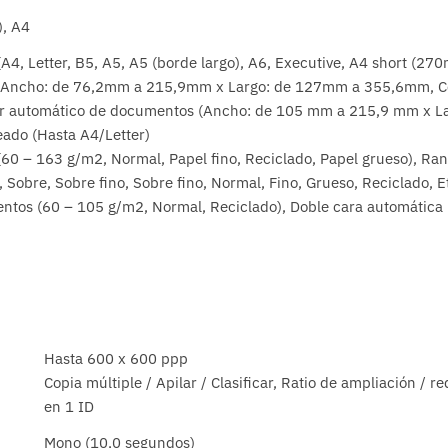
), A4
A4, Letter, B5, A5, A5 (borde largo), A6, Executive, A4 short (2
(Ancho: de 76,2mm a 215,9mm x Largo: de 127mm a 355,6mm, Co
r automático de documentos (Ancho: de 105 mm a 215,9 mm x La
eado (Hasta A4/Letter)
(60 – 163 g/m2, Normal, Papel fino, Reciclado, Papel grueso), R
Sobre, Sobre fino, Sobre fino, Normal, Fino, Grueso, Reciclado, E
tos (60 – 105 g/m2, Normal, Reciclado), Doble cara automática
Hasta 600 x 600 ppp
Copia múltiple / Apilar / Clasificar, Ratio de ampliación / r
en 1 ID
Mono (10,0 segundos)