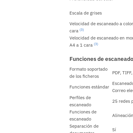
Escala de grises
Velocidad de escaneado a color
(3)
cara
Velocidad de escaneado en m
(3)
A4 a 1 cara
Funciones de escanead
Formato soportado
PDF, TIFF
de los ficheros
Escaneado
Funciones estándar
Correo el
Perfiles de
25 redes 
escaneado
Funciones de
Alineació
escaneado
Separación de
Sí