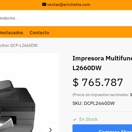
ventas@arrichetta.com
Destacados
Contacto
Brother DCP-L2660DW
Impresora Multifun
L2660DW
$
765.787
(Precio sin impuestos nacionales:
$
SKU: DCPL2660DW
En Stock
Comprar Ahor