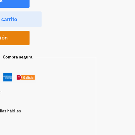
 carrito
ción
Compra segura
:
días hábiles