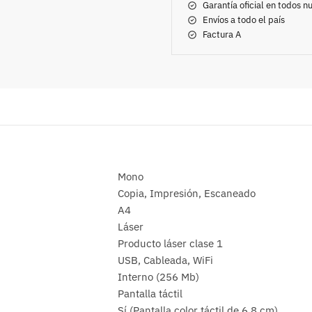
Garantía oficial en todos 
Envíos a todo el país
Factura A
Mono
Copia, Impresión, Escaneado
A4
Láser
Producto láser clase 1
USB, Cableada, WiFi
Interno (256 Mb)
Pantalla táctil
Sí (Pantalla color táctil de 6,8 cm)