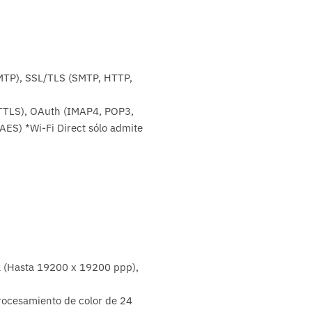
MTP), SSL/TLS (SMTP, HTTP,
-TTLS), OAuth (IMAP4, POP3,
S) *Wi-Fi Direct sólo admite
a (Hasta 19200 x 19200 ppp),
Procesamiento de color de 24