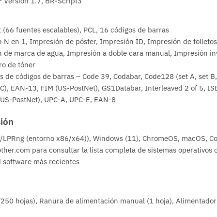
 Version 1.7, BR-Script3
t (66 fuentes escalables), PCL, 16 códigos de barras
 N en 1, Impresión de póster, Impresión ID, Impresión de folletos,
 de marca de agua, Impresión a doble cara manual, Impresión inv
o de tóner
s de códigos de barras – Code 39, Codabar, Code128 (set A, set B,
t C), EAN-13, FIM (US-PostNet), GS1Databar, Interleaved 2 of 5, 
(US-PostNet), UPC-A, UPC-E, EAN-8
ión
/LPRng (entorno x86/x64)), Windows (11), ChromeOS, macOS, Con
other.com para consultar la lista completa de sistemas operativos 
l software más recientes
(250 hojas), Ranura de alimentación manual (1 hoja), Alimentad