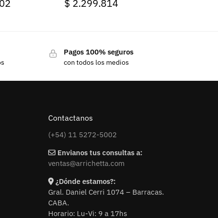
02
$
2.299.814
Pagos 100% seguros
os
con todos los medios
Contactanos
(+54) 11 5272-5002
Envianos tus consultas a:
ventas@arrichetta.com
¿Dónde estamos?:
Gral. Daniel Cerri 1074 – Barracas.
CABA.
Horario: Lu-Vi: 9 a 17hs