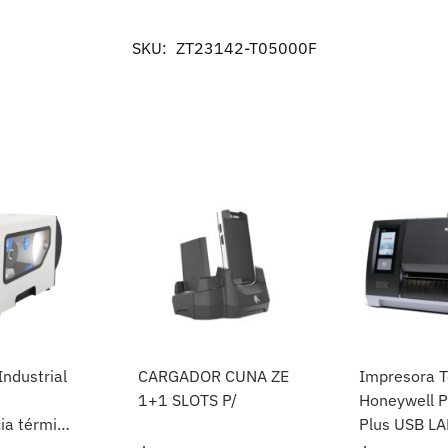
SKU:
ZT23142-T05000F
ndustrial
CARGADOR CUNA ZE
Impresora T
1+1 SLOTS P/
Honeywell 
ia térmica
Plus USB L
irecta