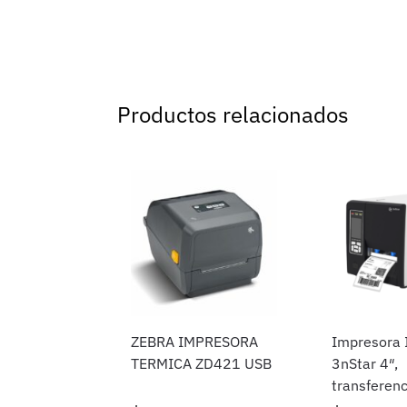
Productos relacionados
ZEBRA IMPRESORA
Impresora I
TERMICA ZD421 USB
3nStar 4″,
transferenc
y térmica d