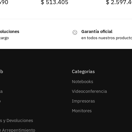
690
$
513.405
$
2.597.4
oluciones
Garantía oficial
cargo
en todos nuestros product
eb
Categorías
Notebooks
ta
Videoconferencia
o
Impresoras
Monitores
s y Devoluciones
e Arrepentimiento