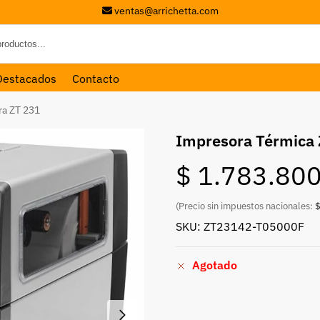
ventas@arrichetta.com
Destacados
Contacto
ra ZT 231
Impresora Térmica 
$
1.783.80
(Precio sin impuestos nacionales:
$
SKU: ZT23142-T05000F
Agotado