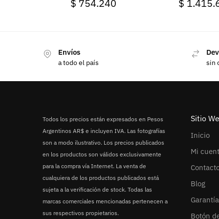
$
754.240
$
1.415.
Envíos
Dev
a todo el país
sin 
Sitio W
Todos los precios están expresados en Pesos
Argentinos AR$ e incluyen IVA. Las fotografías
Inicio
son a modo ilustrativo. Los precios publicados
Mi cuen
en los productos son válidos exclusivamente
para la compra vía Internet. La venta de
Contact
cualquiera de los productos publicados está
Blog
sujeta a la verificación de stock. Todas las
Garantía
marcas comerciales mencionadas pertenecen a
sus respectivos propietarios.
Botón d