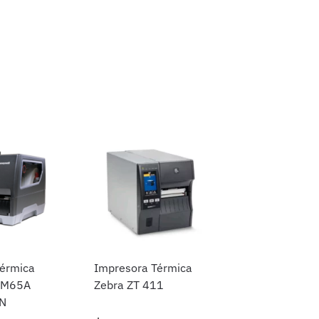
érmica
Impresora Térmica
PM65A
Zebra ZT 411
AN