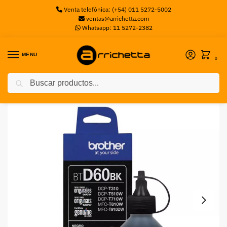
Venta telefónica: (+54) 011 5272-5002
ventas@arrichetta.com
Whatsapp: 11 5272-2382
MENU
0
Buscar
Inicio
Tinta
BOTELLA TINTA BROTHER BTD-60BK 6,500 PAG (NEGRO)
/
/