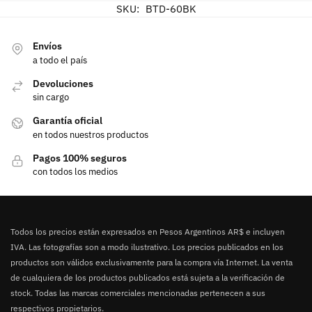
SKU:
BTD-60BK
Envíos
a todo el país
Devoluciones
sin cargo
Garantía oficial
en todos nuestros productos
Pagos 100% seguros
con todos los medios
Todos los precios están expresados en Pesos Argentinos AR$ e incluyen
IVA. Las fotografías son a modo ilustrativo. Los precios publicados en los
productos son válidos exclusivamente para la compra vía Internet. La venta
de cualquiera de los productos publicados está sujeta a la verificación de
stock. Todas las marcas comerciales mencionadas pertenecen a sus
respectivos propietarios.