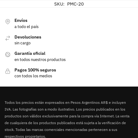
SKU:
PMC-20
Envíos
a todo el país
Devoluciones
sin cargo
Garantía oficial
en todos nuestros productos
Pagos 100% seguros
con todos los medios
Todos los precios están expresados en Pesos Argentinos AR$ e incluyen
IVA. Las fotografías son a modo ilustrativo. Los precios publicados en los
productos son válidos exclusivamente para la compra vía Internet. La venta
de cualquiera de los productos publicados está sujeta a la verificación de
stock. Todas las marcas comerciales mencionadas pertenecen a sus
respectivos propietarios.