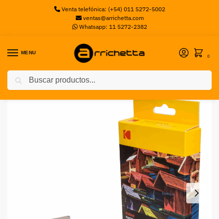
Venta telefónica: (+54) 011 5272-5002
ventas@arrichetta.com
Whatsapp: 11 5272-2382
MENU
0
Buscar
Inicio
Cartuchos de Tinta
Cartucho Kodak PMC-20 Instantáneas Laminadas
/
/