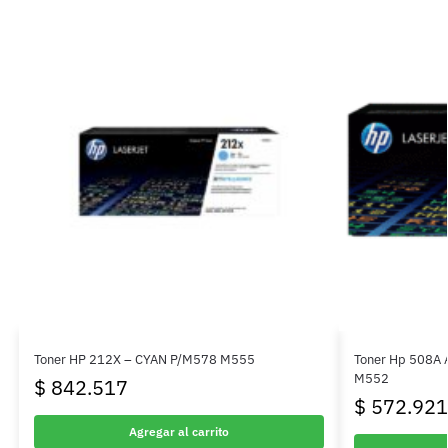
Toner HP 212X – CYAN P/M578 M555
Toner Hp 508A 
M552
$
842.517
$
572.921
Agregar al carrito