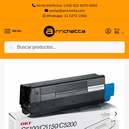
Venta telefónica: (+54) 011 5272-5002
ventas@arrichetta.com
Whatsapp: 11 5272-2382
MENU
0
Buscar
Inicio
Toners
Toner OKI C5100-C5400 CYAN
/
/