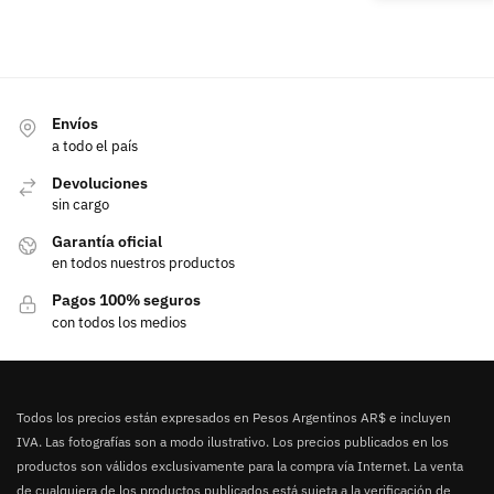
Envíos
a todo el país
Devoluciones
sin cargo
Garantía oficial
en todos nuestros productos
Pagos 100% seguros
con todos los medios
Todos los precios están expresados en Pesos Argentinos AR$ e incluyen
IVA. Las fotografías son a modo ilustrativo. Los precios publicados en los
productos son válidos exclusivamente para la compra vía Internet. La venta
de cualquiera de los productos publicados está sujeta a la verificación de