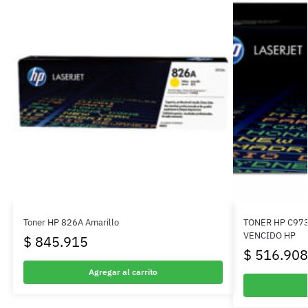
Toner HP 826A Amarillo
TONER HP C97
VENCIDO HP
$
845.915
$
516.908
Agregar al carrito