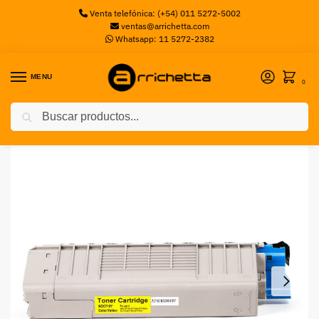
Venta telefónica: (+54) 011 5272-5002
ventas@arrichetta.com
Whatsapp: 11 5272-2382
MENU
0
Buscar
Inicio
Toners
Toner OKI C711 YELLOW
/
/