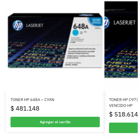
TONER HP 648A – CYAN
TONER HP C97
VENCIDO HP
$
481.148
$
518.614
Agregar al carrito