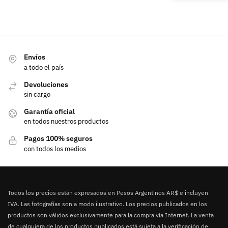
Envíos
a todo el país
Devoluciones
sin cargo
Garantía oficial
en todos nuestros productos
Pagos 100% seguros
con todos los medios
Todos los precios están expresados en Pesos Argentinos AR$ e incluyen
IVA. Las fotografías son a modo ilustrativo. Los precios publicados en los
productos son válidos exclusivamente para la compra vía Internet. La venta
de cualquiera de los productos publicados está sujeta a la verificación de