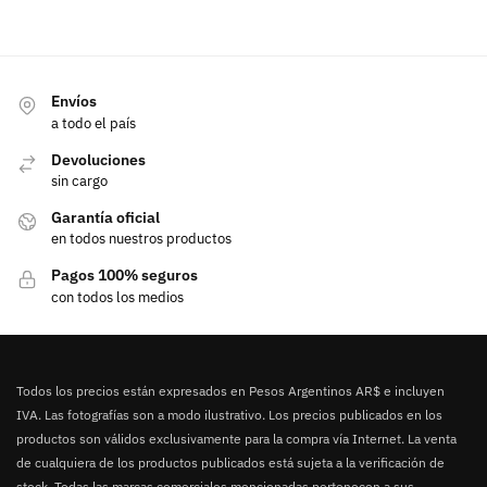
Envíos
a todo el país
Devoluciones
sin cargo
Garantía oficial
en todos nuestros productos
Pagos 100% seguros
con todos los medios
Todos los precios están expresados en Pesos Argentinos AR$ e incluyen
IVA. Las fotografías son a modo ilustrativo. Los precios publicados en los
productos son válidos exclusivamente para la compra vía Internet. La venta
de cualquiera de los productos publicados está sujeta a la verificación de
stock. Todas las marcas comerciales mencionadas pertenecen a sus