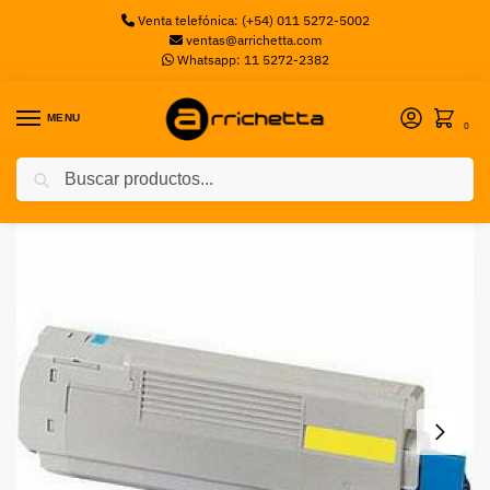
Venta telefónica: (+54) 011 5272-5002
ventas@arrichetta.com
Whatsapp: 11 5272-2382
MENU
0
Buscar
Inicio
Toners
Toner OKI C911 YELLOW
/
/