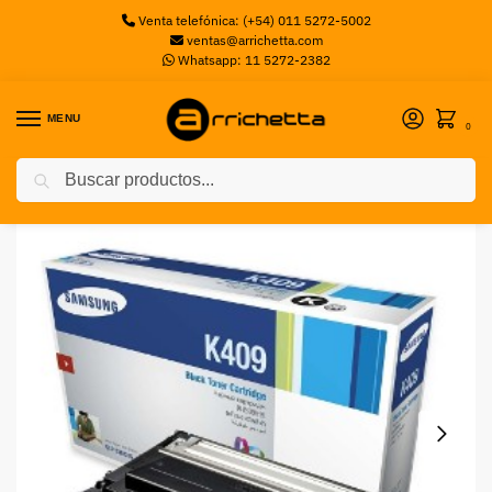
Venta telefónica: (+54) 011 5272-5002
ventas@arrichetta.com
Whatsapp: 11 5272-2382
MENU
0
Buscar
Inicio
Toners
INS SAM TONER CLT-K409S NEGRO (CLP-315)
/
/