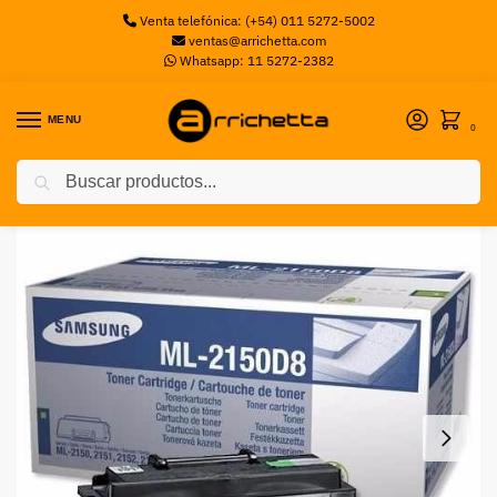
Venta telefónica: (+54) 011 5272-5002
ventas@arrichetta.com
Whatsapp: 11 5272-2382
MENU
0
Buscar
Inicio
Toners
INS SAM TONER ML-2150D8
/
/