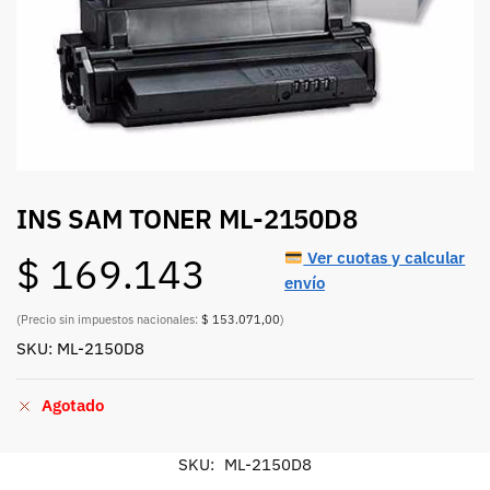
INS SAM TONER ML-2150D8
Ver cuotas y calcular
$
169.143
envío
(Precio sin impuestos nacionales:
$ 153.071,00
)
SKU: ML-2150D8
Agotado
SKU:
ML-2150D8