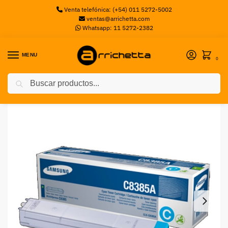
Venta telefónica: (+54) 011 5272-5002
ventas@arrichetta.com
Whatsapp: 11 5272-2382
MENU
0
Buscar
Inicio
Toners
Toner Samsung Waster Kit CLX-8385ND
/
/