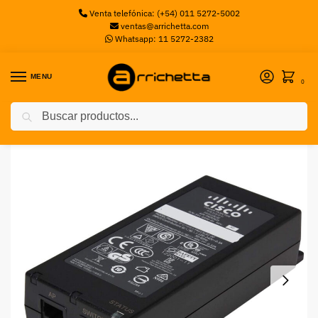
Venta telefónica: (+54) 011 5272-5002
ventas@arrichetta.com
Whatsapp: 11 5272-2382
MENU
0
Buscar
Inicio
Sin categorizar
Inyector PoE for Cisco Business Wireless
/
/