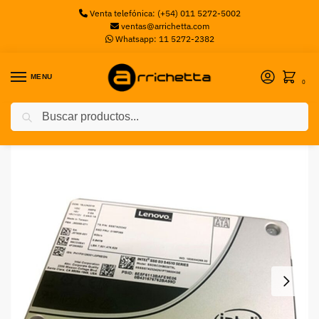
Venta telefónica: (+54) 011 5272-5002
ventas@arrichetta.com
Whatsapp: 11 5272-2382
MENU
0
Buscar
Inicio
Discos Servidor
Disco SSD Lenovo 2.5″ S4610 960GB SATA
/
/