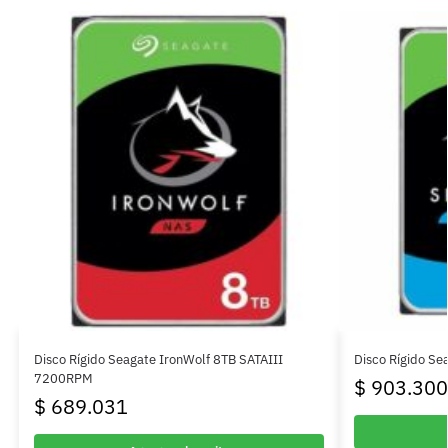
Disco Rígido Seagate IronWolf 8TB SATAIII
Disco Rígido S
7200RPM
$
903.300
$
689.031