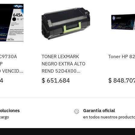
 C9730A
TONER LEXMARK
Toner HP 82
P
NEGRO EXTRA ALTO
0 VENCIDO
REND 52D4X00
LEXMARK
4
$
651.684
$
848.70
oluciones
Garantía oficial
cargo
en todos nuestros product