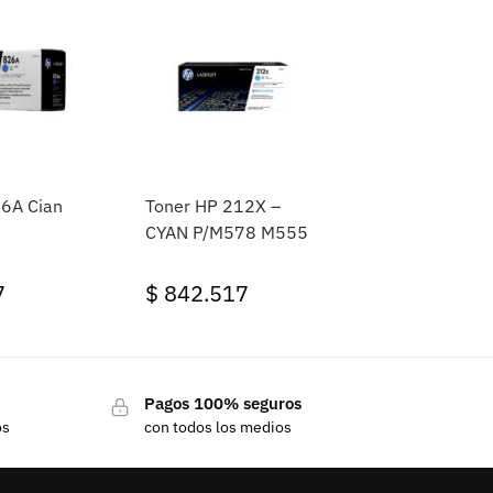
6A Cian
Toner HP 212X –
CYAN P/M578 M555
7
$
842.517
Pagos 100% seguros
os
con todos los medios