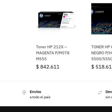
Toner HP 212X –
TONER HP
MAGENTA P/M578
NEGRO P/H
M555
5500/555
HP
$
842.611
$
518.61
Envíos
Dev
a todo el país
sin 