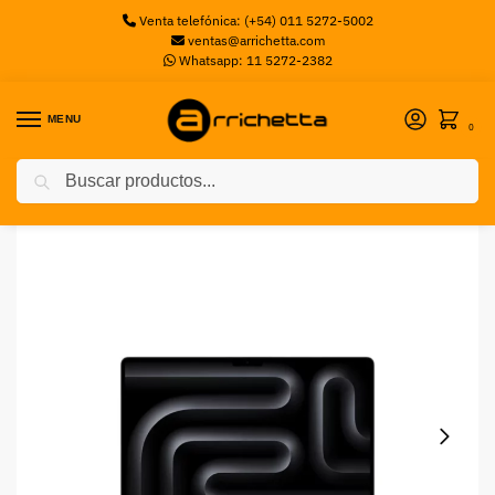
Venta telefónica: (+54) 011 5272-5002
ventas@arrichetta.com
Whatsapp: 11 5272-2382
MENU
0
Buscar
Inicio
Notebooks
MacBook Pro 14″ Apple M5 CPU 10Core GPU 10Core, 1TB SSD, 16GB Ram Silver MDE54LE-A
/
/