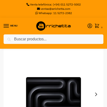
Venta telefónica: (+54) 011 5272-5002
ventas@arrichetta.com
Whatsapp: 11 5272-2382
MENU
0
Buscar
Inicio
Notebooks
MacBook Pro 14″ Apple M5 CPU 10Core GPU 10Core, 1TB SSD, 24GB Ram Space Black MDE34LE-AA
/
/