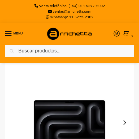
Venta telefónica: (+54) 011 5272-5002
ventas@arrichetta.com
Whatsapp: 11 5272-2382
MENU
0
Buscar
Inicio
Apple
MacBook Pro 14″ Apple M5 Pro CPU 15Core GPU 16Core, 1TB SSD, 24GB Ram Space Black MGDR4LE-A
/
/