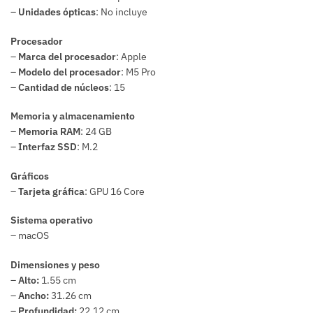
–
Unidades ópticas
: No incluye
Procesador
–
Marca del procesador
: Apple
–
Modelo del procesador
: M5 Pro
–
Cantidad de núcleos
: 15
Memoria y almacenamiento
–
Memoria RAM
: 24 GB
–
Interfaz SSD
: M.2
Gráficos
–
Tarjeta gráfica
: GPU 16 Core
Sistema operativo
– macOS
Dimensiones y peso
–
Alto:
1.55 cm
–
Ancho:
31.26 cm
–
Profundidad:
22.12 cm