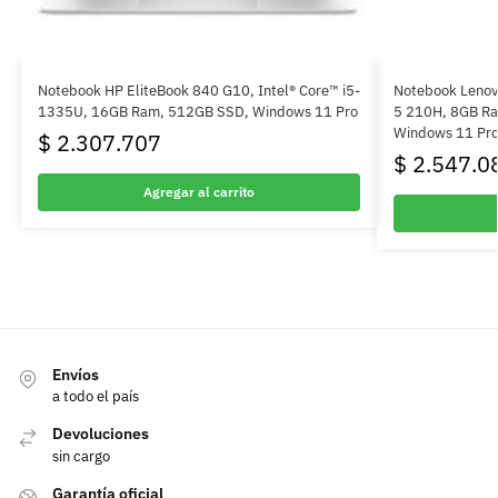
Notebook HP EliteBook 840 G10, Intel® Core™ i5-
Notebook Lenov
1335U, 16GB Ram, 512GB SSD, Windows 11 Pro
5 210H, 8GB R
Windows 11 Pr
$
2.307.707
$
2.547.0
Agregar al carrito
Envíos
a todo el país
Devoluciones
sin cargo
Garantía oficial