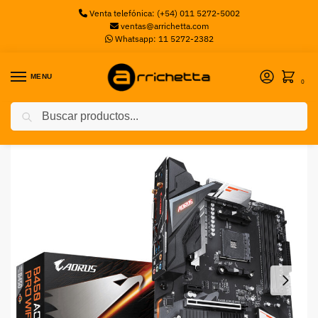
Venta telefónica: (+54) 011 5272-5002
ventas@arrichetta.com
Whatsapp: 11 5272-2382
MENU
0
Buscar
Inicio
Motherboards AMD
MB GIGABYTE AM4 B450 AORUS PRO WIFI BOX ATX GIGABYTE
/
/