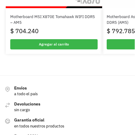
Motherboard MSI X870E Tomahawk WIFI DDR5
Motherboard Asu
– AM5
DDR5 (AM5)
$
704.240
$
792.785
Agregar al carrito
Envíos
a todo el país
Devoluciones
sin cargo
Garantía oficial
en todos nuestros productos