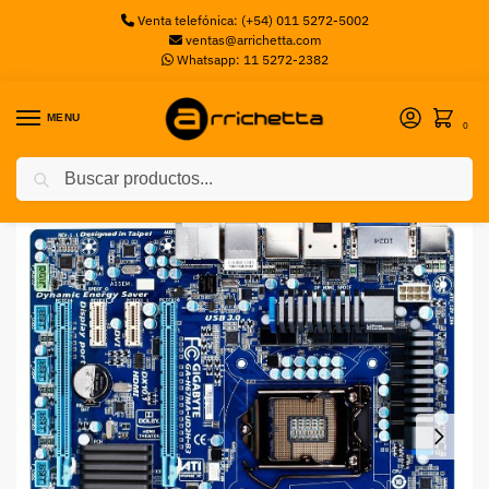
Venta telefónica: (+54) 011 5272-5002
ventas@arrichetta.com
Whatsapp: 11 5272-2382
MENU
0
Buscar
Inicio
Motherboards Intel
MB GIGABYTE S1155 GA-H67MA-UD2H-B3 SANDY BRIDGE GIGABYTE
/
/