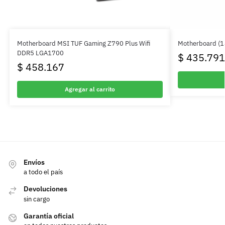
Motherboard MSI TUF Gaming Z790 Plus Wifi
Motherboard (
DDR5 LGA1700
$
435.791
$
458.167
Agregar al carrito
Envíos
a todo el país
Devoluciones
sin cargo
Garantía oficial