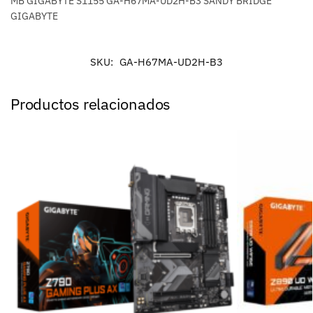
MB GIGABYTE S1155 GA-H67MA-UD2H-B3 SANDY BRIDGE
GIGABYTE
SKU:
GA-H67MA-UD2H-B3
Productos relacionados