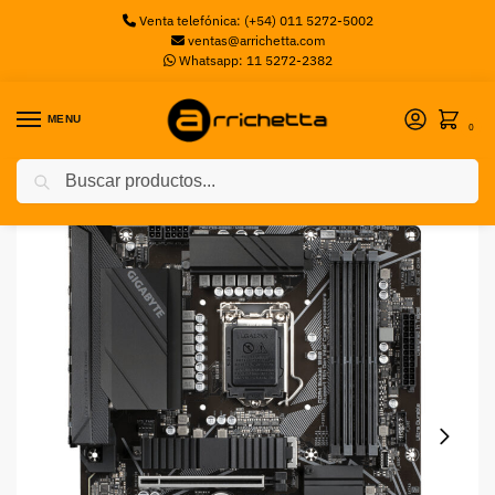
Venta telefónica: (+54) 011 5272-5002
ventas@arrichetta.com
Whatsapp: 11 5272-2382
MENU
0
Buscar
Inicio
Motherboards Intel
MB GIGABYTE S1200 Z590 UD BOX ATX GIGABYTE
/
/