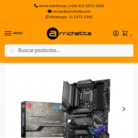
Venta telefónica: (+54) 011 5272-5002
ventas@arrichetta.com
Whatsapp: 11 5272-2382
MENU
0
Buscar
Inicio
Motherboards Intel
Motherboard MSI S1200 MAG Z590 TOMAHAWK WIFI BOX ATX
/
/