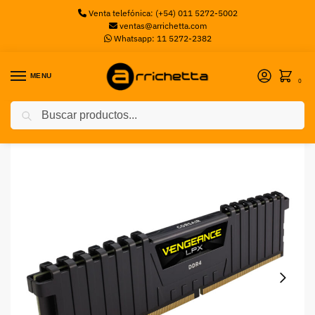
Venta telefónica: (+54) 011 5272-5002
ventas@arrichetta.com
Whatsapp: 11 5272-2382
MENU
0
Buscar
Inicio
Memorias PC
Memoria DDR4 Corsair 8Gb 2400 MHz Vengeance LPX Black
/
/