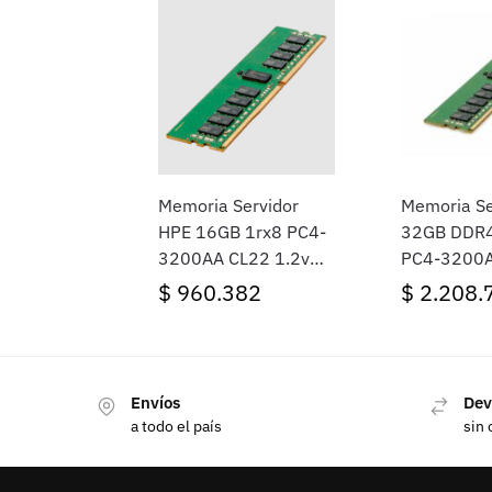
Memoria Servidor
Memoria Se
HPE 16GB 1rx8 PC4-
32GB DDR4
3200AA CL22 1.2v
PC4-3200A
Ecc P43019-B21
Kit AMD
$
960.382
$
2.208.
Envíos
Dev
a todo el país
sin 