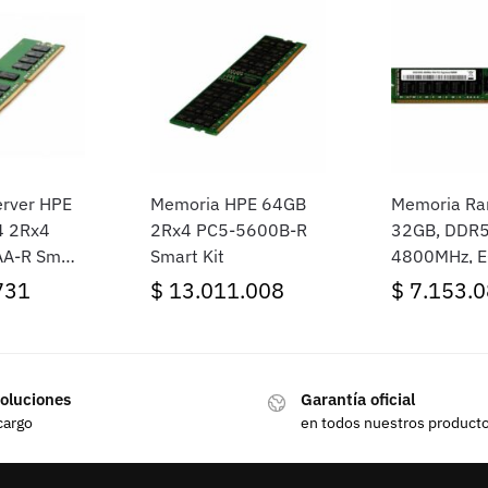
rver HPE
Memoria HPE 64GB
Memoria R
 2Rx4
2Rx4 PC5-5600B-R
32GB, DDR5
A-R Smart
Smart Kit
4800MHz, E
731
$
13.011.008
$
7.153.0
oluciones
Garantía oficial
cargo
en todos nuestros product