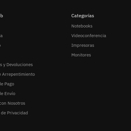
eb
Categorías
Notebooks
ta
Videoconferencia
o
Impresoras
Monitores
s y Devoluciones
e Arrepentimiento
de Pago
de Envío
con Nosotros
s de Privacidad