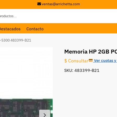
ventas@arrichetta.com
Destacados
Contacto
-5300 483399-B21
Memoria HP 2GB P
$ Consultar
Ver cuotas y 
SKU: 483399-B21