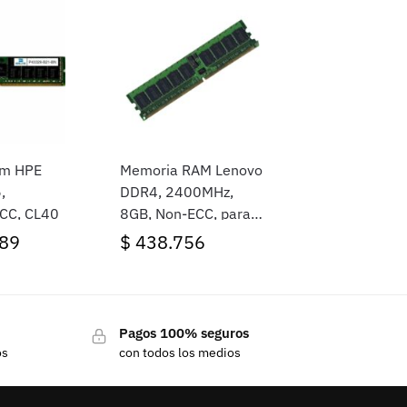
am HPE
Memoria RAM Lenovo
,
DDR4, 2400MHz,
CC, CL40
8GB, Non-ECC, para
ThinkServer
89
$
438.756
Pagos 100% seguros
os
con todos los medios