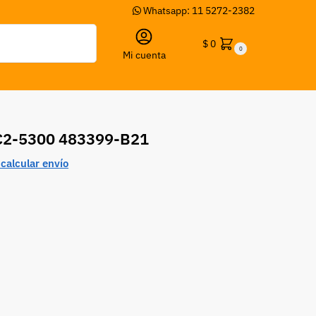
Whatsapp: 11 5272-2382
Buscar
$
0
0
Mi cuenta
C2-5300 483399-B21
calcular envío