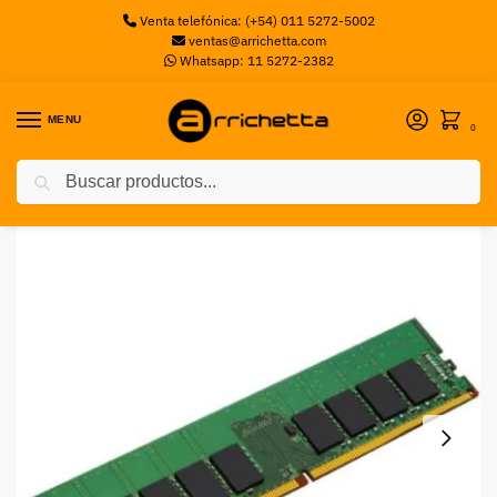
Venta telefónica: (+54) 011 5272-5002
ventas@arrichetta.com
Whatsapp: 11 5272-2382
MENU
0
Buscar
Inicio
Servidores y Storage
Memorias Server
Memoria Lenovo ThinkSystem 32GB TruDDR5 6400MHz (2Rx8) RDIMM
/
/
/