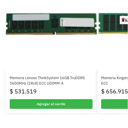
Memoria Lenovo ThinkSystem 16GB TruDDR5
Memoria Kings
5600MHz (1Rx8) ECC UDIMM-A
ECC
$
531.519
$
656.915
Agregar al carrito