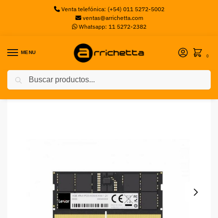
Venta telefónica: (+54) 011 5272-5002
ventas@arrichetta.com
Whatsapp: 11 5272-2382
MENU
0
Buscar
Inicio
Memorias Notebook
Memoria LEXAR SODIMM DDR5 16GB 5600MHz
/
/