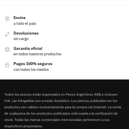
Envíos
a todo el país
Devoluciones
sin cargo
Garantía oficial
en todos nuestros productos
Pagos 100% seguros
con todos los medios
Todos los precios están expresados en Pesos Argentinos AR$ e incluyen
IVA. Las fotografías son a modo ilustrativo. Los precios publicados en los
productos son válidos exclusivamente para la compra vía Internet. La venta
de cualquiera de los productos publicados está sujeta a la verificación de
stock. Todas las marcas comerciales mencionadas pertenecen a sus
respectivos propietarios.