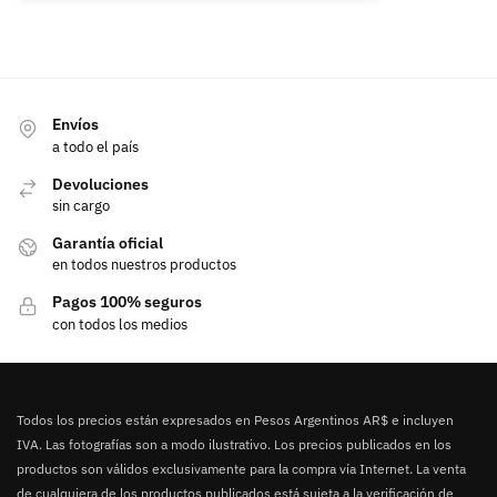
Envíos
a todo el país
Devoluciones
sin cargo
Garantía oficial
en todos nuestros productos
Pagos 100% seguros
con todos los medios
Todos los precios están expresados en Pesos Argentinos AR$ e incluyen
IVA. Las fotografías son a modo ilustrativo. Los precios publicados en los
productos son válidos exclusivamente para la compra vía Internet. La venta
de cualquiera de los productos publicados está sujeta a la verificación de