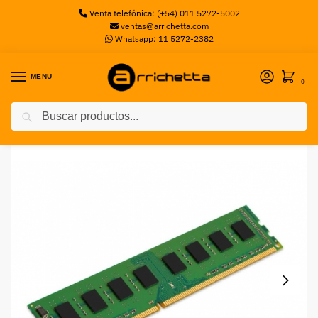
Venta telefónica: (+54) 011 5272-5002
ventas@arrichetta.com
Whatsapp: 11 5272-2382
MENU
0
Buscar
Inicio
Memorias PC
Memoria PC DDR4 8GB OEM
/
/