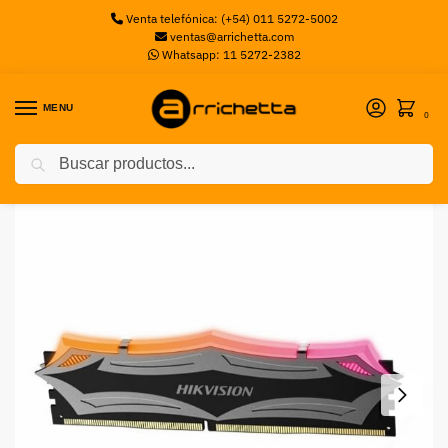
Venta telefónica: (+54) 011 5272-5002
ventas@arrichetta.com
Whatsapp: 11 5272-2382
MENU
0
Buscar
Inicio
Memorias PC
Memoria PC Hikvision DDR4 8GB 3200MHz U100 RGB
/
/