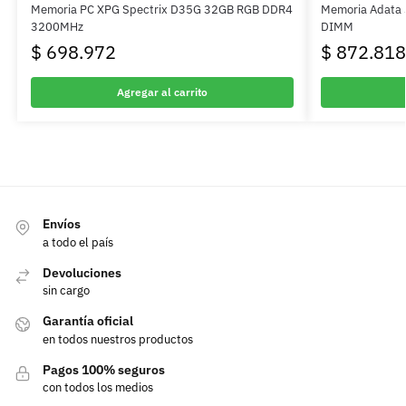
Memoria PC XPG Spectrix D35G 32GB RGB DDR4
Memoria Adata
3200MHz
DIMM
$
698.972
$
872.818
Agregar al carrito
Envíos
a todo el país
Devoluciones
sin cargo
Garantía oficial
en todos nuestros productos
Pagos 100% seguros
con todos los medios