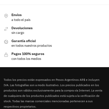
Envíos
a todo el país
Devoluciones
sin cargo
Garantía oficial
en todos nuestros productos
Pagos 100% seguros
con todos los medios
Todos los precios están expresados en Pesos Argentinos AR$ e incluyen
IVA. Las fotografías son a modo ilustrativo. Los precios publicados en los
productos son válidos exclusivamente para la compra vía Internet. La venta
de cualquiera de los productos publicados está sujeta a la verificación de
stock. Todas las marcas comerciales mencionadas pertenecen a sus
respectivos propietarios.