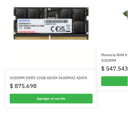
Memoria RAM K
SODIMM
$
547.543
SODIMM DDR5 32GB ADATA 5600MHZ ADATA
$
875.698
Agregar al carrito