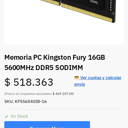
Memoria PC Kingston Fury 16GB
5600MHz DDR5 SODIMM
Ver cuotas y calcular
$
518.363
envío
(Precio sin impuestos nacionales:
$ 469.107,00
)
SKU: KF556S40IB-16
En Stock