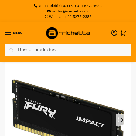
Venta telefónica: (+54) 011 5272-5002
ventas@arrichetta.com
Whatsapp: 11 5272-2382
MENU
0
Buscar
Inicio
Memorias Notebook
Memoria PC Kingston Fury 16GB 5600MHz DDR5 SODIMM
/
/