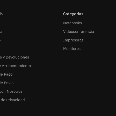
eb
Categorías
Notebooks
ta
Videoconferencia
o
Impresoras
Monitores
s y Devoluciones
e Arrepentimiento
de Pago
de Envío
con Nosotros
s de Privacidad