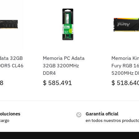
data 32GB
Memoria PC Adata
Memoria Ki
DDR5 CL46
32GB 3200MHz
Fury RGB 1
DDR4
5200MHz D
8
$
585.491
$
518.64
oluciones
Garantía oficial
cargo
en todos nuestros product