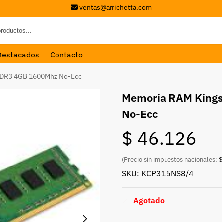
ventas@arrichetta.com
Destacados
Contacto
DDR3 4GB 1600Mhz No-Ecc
Memoria RAM King
No-Ecc
$
46.126
(Precio sin impuestos nacionales:
$
SKU: KCP316NS8/4
Agotado