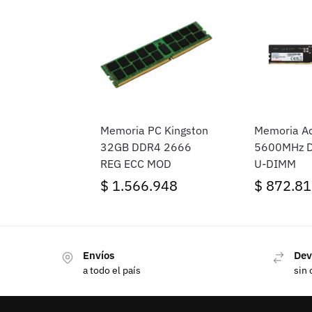
Memoria PC Kingston
Memoria A
32GB DDR4 2666
5600MHz 
REG ECC MOD
U-DIMM
$
1.566.948
$
872.81
Envíos
Dev
a todo el país
sin 