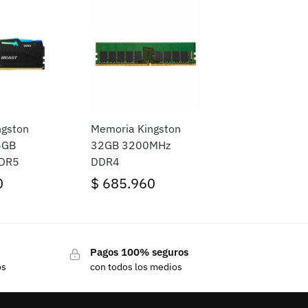
ngston
Memoria Kingston
6GB
32GB 3200MHz
DR5
DDR4
0
$
685.960
Pagos 100% seguros
os
con todos los medios