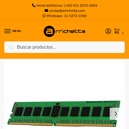
Venta telefónica: (+54) 011 5272-5002
ventas@arrichetta.com
Whatsapp: 11 5272-2382
MENU
0
Buscar
Inicio
Memorias PC
Memoria RAM Kingston KTD-PE424E8G DDR4, 2400MHz, 16GB, ECC, CL17
/
/