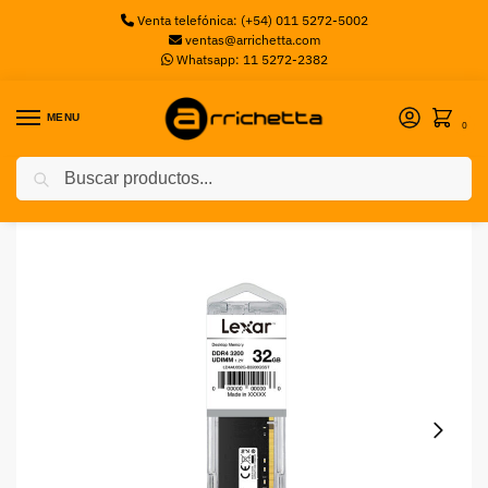
Venta telefónica: (+54) 011 5272-5002
ventas@arrichetta.com
Whatsapp: 11 5272-2382
MENU
0
Buscar
Inicio
Memorias PC
Memoria Ram Lexar DDR4 32GB UDIMM 3200Mhz
/
/