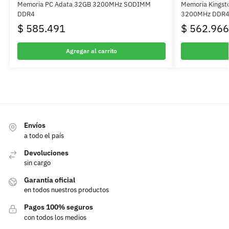
Memoria PC Adata 32GB 3200MHz SODIMM
Memoria Kingst
DDR4
3200MHz DDR
$
585.491
$
562.966
Agregar al carrito
Envíos
a todo el país
Devoluciones
sin cargo
Garantía oficial
en todos nuestros productos
Pagos 100% seguros
con todos los medios