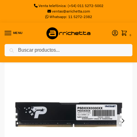
Venta telefónica: (+54) 011 5272-5002
ventas@arrichetta.com
Whatsapp: 11 5272-2382
MENU
0
Buscar
Inicio
Memorias PC
Memoria RAM PAatriot 8GB DDR4-3200 PC
/
/