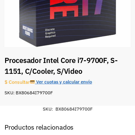
Procesador Intel Core i7-9700F, S-
1151, C/Cooler, S/Video
Ver cuotas y calcular envío
$ Consultar
SKU: BX80684I79700F
SKU:
BX80684I79700F
Productos relacionados