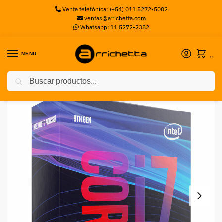
Venta telefónica: (+54) 011 5272-5002
ventas@arrichetta.com
Whatsapp: 11 5272-2382
MENU
0
Buscar
Inicio
Procesadores Intel
Procesador Intel Core i7-9700F, S-1151, C/Cooler, S/Video
/
/