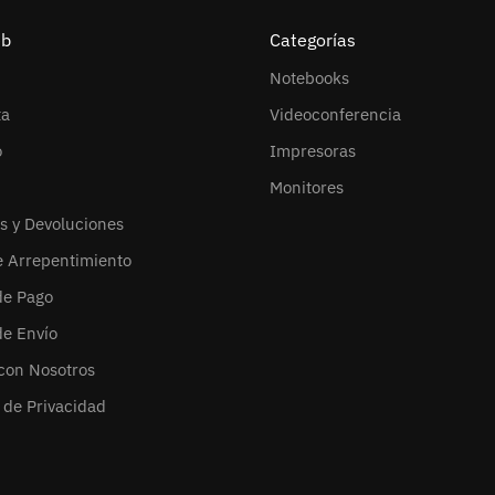
eb
Categorías
Notebooks
ta
Videoconferencia
o
Impresoras
Monitores
s y Devoluciones
e Arrepentimiento
de Pago
de Envío
con Nosotros
s de Privacidad