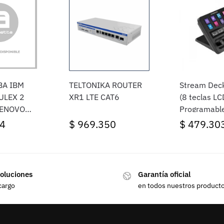
BA IBM
TELTONIKA ROUTER
Stream Deck
ULEX 2
XR1 LTE CAT6
(8 teclas LC
LENOVO
Programable
Windows/Ma
4
$
969.350
$
479.30
oluciones
Garantía oficial
cargo
en todos nuestros product