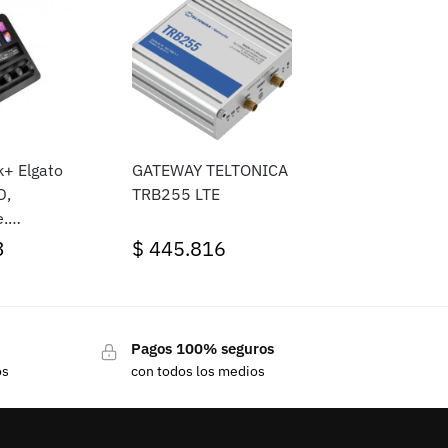
+ Elgato
GATEWAY TELTONICA
D,
TRB255 LTE
,
c)
3
$
445.816
Pagos 100% seguros
os
con todos los medios