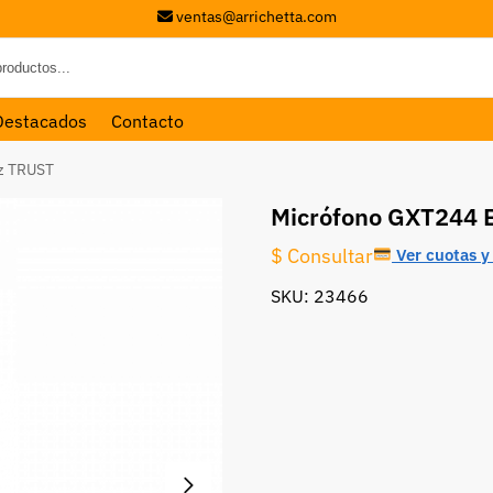
ventas@arrichetta.com
Destacados
Contacto
z TRUST
Micrófono GXT244 
$ Consultar
Ver cuotas y 
SKU: 23466