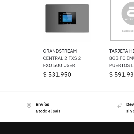
GRANDSTREAM
TARJETA H
CENTRAL 2 FXS 2
8GB FC EM
FXO 500 USER
PUERTOS 
DCG
$
531.950
$
591.93
Envíos
Dev
a todo el país
sin 