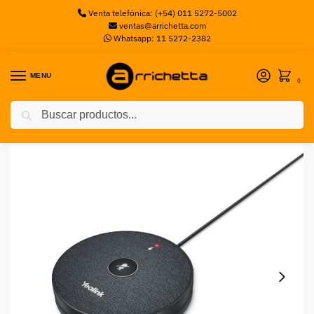
Venta telefónica: (+54) 011 5272-5002
ventas@arrichetta.com
Whatsapp: 11 5272-2382
MENU
0
Buscar
Inicio
Videoconferencia
Accesorios Videoconferencia
Micrófono inalámbrico Yealink VCM36
/
/
/