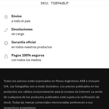
SKU:
TSB968LP
Envíos
a todo el país
Devoluciones
sin cargo
Garantía oficial
en todos nuestros productos
Pagos 100% seguros
con todos los medios
Todos los precios están expresados en Pesos Argentinos AR$ e incluyen
IVA. Las fotografías son a modo ilustrativo. Los precios publicados en los
productos son válidos exclusivamente para la compra vía Internet. La venta
de cualquiera de los productos publicados está sujeta a la verificación de
stock. Todas las marcas comerciales mencionadas pertenecen a sus
respectivos propietarios.