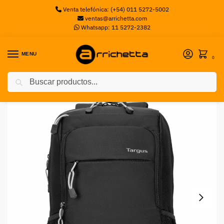
Venta telefónica: (+54) 011 5272-5002
ventas@arrichetta.com
Whatsapp: 11 5272-2382
MENU
0
Buscar
Inicio
Mochilas
Mochila Targus Intellect Advanced 15.6 18L Negra
/
/