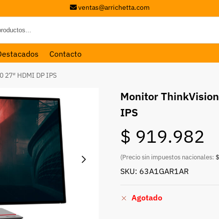
ventas@arrichetta.com
Destacados
Contacto
0 27″ HDMI DP IPS
Monitor ThinkVisio
IPS
$
919.982
(Precio sin impuestos nacionales:
$
SKU: 63A1GAR1AR
Agotado