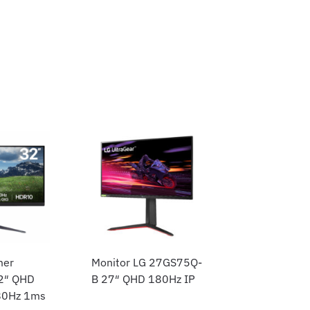
mer
Monitor LG 27GS75Q-
32″ QHD
B 27″ QHD 180Hz IP
80Hz 1ms