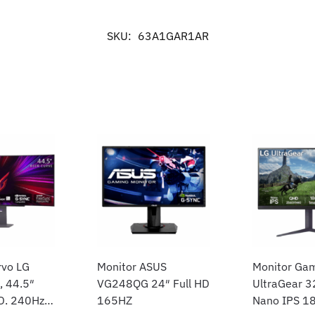
SKU:
63A1GAR1AR
rvo LG
Monitor ASUS
Monitor Ga
, 44.5″
VG248QG 24″ Full HD
UltraGear 
, 240Hz,
165HZ
Nano IPS 1