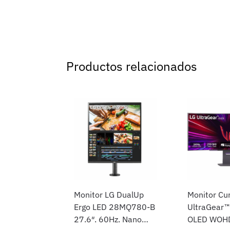
Productos relacionados
Monitor LG DualUp
Monitor Cu
Ergo LED 28MQ780-B
UltraGear™
27.6″, 60Hz, Nano
OLED WQHD