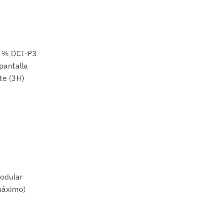
5 % DCI-P3
pantalla
te (3H)
odular
máximo)