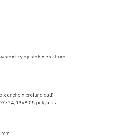
pivotante y ajustable en altura
o x ancho x profundidad)
7×24,09×8,05 pulgadas
0 mm