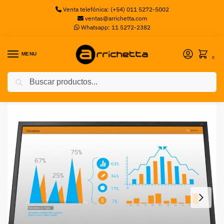
Venta telefónica: (+54) 011 5272-5002
ventas@arrichetta.com
Whatsapp: 11 5272-2382
MENU
0
Buscar
Inicio
Monitores
Monitor HP LED N223 22» FHD 60Hz 5ms
/
/